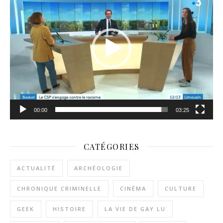
00:00
03:25
CATÉGORIES
ACTUALITÉ
ARCHÉOLOGIE
CHRONIQUE CRIMINELLE
CINÉMA
CULTURE
GEEK
HISTOIRE
LA VIE DE GAY LU